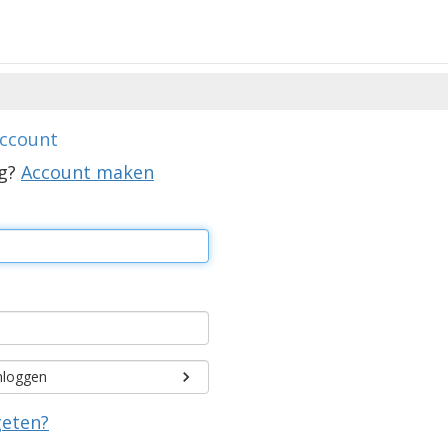
account
ig?
Account maken
nloggen
eten?