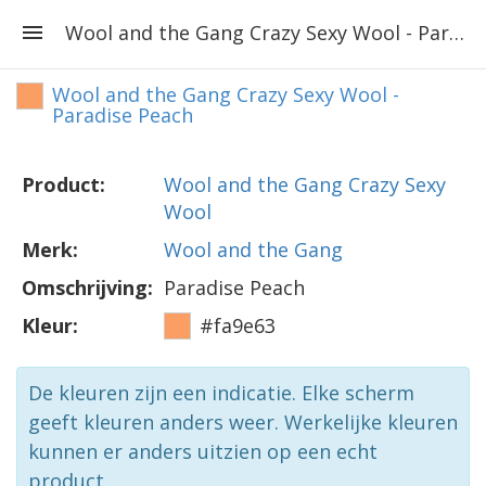
Wool and the Gang Crazy Sexy Wool - Paradise Peach
Wool and the Gang Crazy Sexy Wool -
Paradise Peach
Product:
Wool and the Gang Crazy Sexy
Wool
Merk:
Wool and the Gang
Omschrijving:
Paradise Peach
Kleur:
#fa9e63
De kleuren zijn een indicatie. Elke scherm
geeft kleuren anders weer. Werkelijke kleuren
kunnen er anders uitzien op een echt
product.