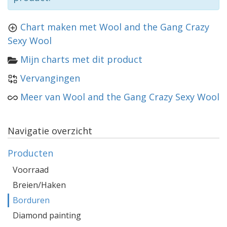
Chart maken met Wool and the Gang Crazy
Sexy Wool
Mijn charts met dit product
Vervangingen
Meer van Wool and the Gang Crazy Sexy Wool
Navigatie overzicht
Producten
Voorraad
Breien/Haken
Borduren
Diamond painting