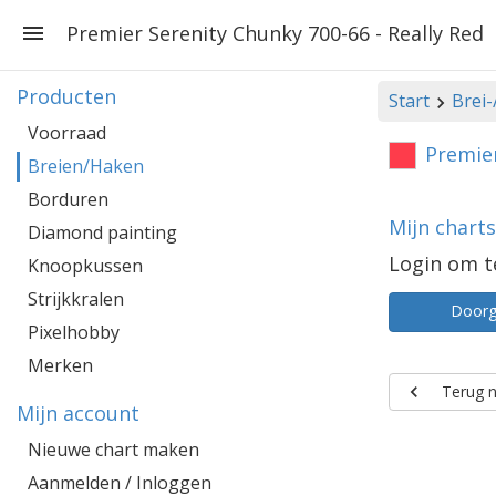
Premier Serenity Chunky 700-66 - Really Red
Producten
Start
Brei
Voorraad
Premier
Breien/Haken
Borduren
Mijn chart
Diamond painting
Login om t
Knoopkussen
Strijkkralen
Door
Pixelhobby
Merken
Terug n
Mijn account
Nieuwe chart maken
Aanmelden / Inloggen