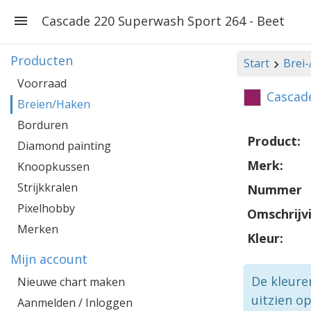
Cascade 220 Superwash Sport 264 - Beet
Producten
Start
Brei
Voorraad
Cascad
Breien/Haken
Borduren
Product:
Diamond painting
Merk:
Knoopkussen
Strijkkralen
Nummer
Pixelhobby
Omschrijv
Merken
Kleur:
Mijn account
De kleure
Nieuwe chart maken
uitzien o
Aanmelden / Inloggen