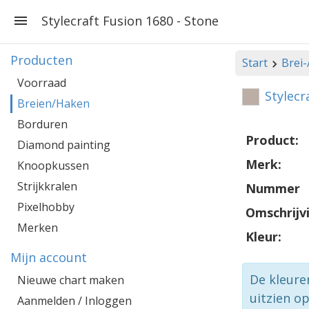
Stylecraft Fusion 1680 - Stone
Producten
Start
Brei
Voorraad
Stylecr
Breien/Haken
Borduren
Product:
Diamond painting
Merk:
Knoopkussen
Strijkkralen
Nummer
Pixelhobby
Omschrijv
Merken
Kleur:
Mijn account
De kleure
Nieuwe chart maken
uitzien o
Aanmelden / Inloggen