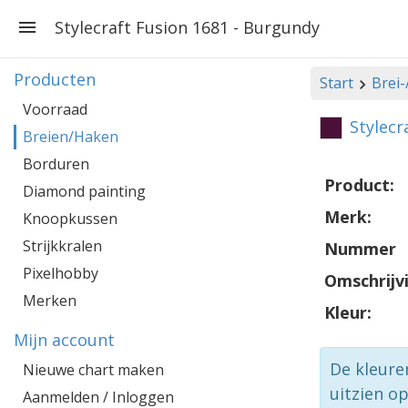
Stylecraft Fusion 1681 - Burgundy
Producten
Start
Brei
Voorraad
Stylecr
Breien/Haken
Borduren
Product:
Diamond painting
Merk:
Knoopkussen
Strijkkralen
Nummer
Pixelhobby
Omschrijv
Merken
Kleur:
Mijn account
De kleure
Nieuwe chart maken
uitzien o
Aanmelden / Inloggen