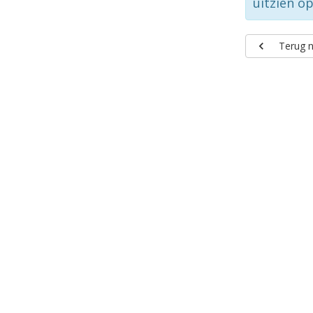
uitzien o
Terug n