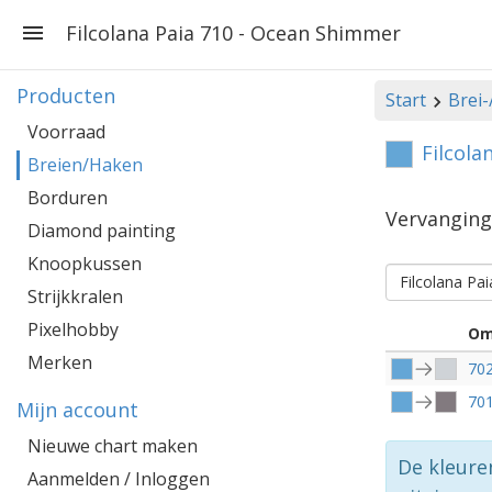
Filcolana Paia 710 - Ocean Shimmer
Producten
Start
Brei
Voorraad
Filcola
Breien/Haken
Borduren
Vervangin
Diamond painting
Knoopkussen
Filcolana Pai
Strijkkralen
Pixelhobby
Om
Merken
70
70
Mijn account
Nieuwe chart maken
De kleure
Aanmelden / Inloggen