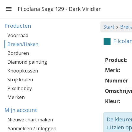
Filcolana Saga 129 - Dark Viridian
Producten
Start
Brei
Voorraad
Filcola
Breien/Haken
Borduren
Product:
Diamond painting
Merk:
Knoopkussen
Strijkkralen
Nummer
Pixelhobby
Omschrijv
Merken
Kleur:
Mijn account
De kleure
Nieuwe chart maken
uitzien o
Aanmelden / Inloggen