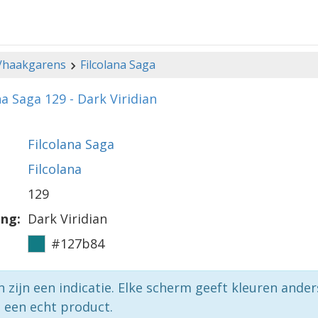
-/haakgarens
Filcolana Saga
na Saga 129 - Dark Viridian
Filcolana Saga
Filcolana
129
ing:
Dark Viridian
#127b84
n zijn een indicatie. Elke scherm geeft kleuren ande
p een echt product.