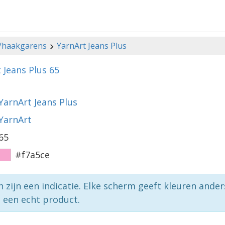
-/haakgarens
YarnArt Jeans Plus
 Jeans Plus 65
YarnArt Jeans Plus
YarnArt
65
#f7a5ce
n zijn een indicatie. Elke scherm geeft kleuren ande
p een echt product.