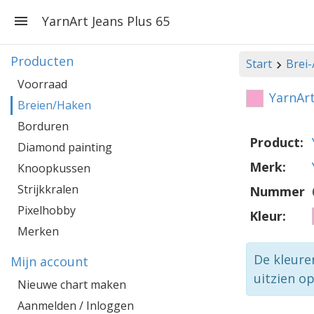
YarnArt Jeans Plus 65
Producten
Start
Brei
Voorraad
YarnArt
Breien/Haken
Borduren
Product:
Diamond painting
Merk:
Knoopkussen
Strijkkralen
Nummer
Pixelhobby
Kleur:
Merken
De kleure
Mijn account
uitzien o
Nieuwe chart maken
Aanmelden / Inloggen