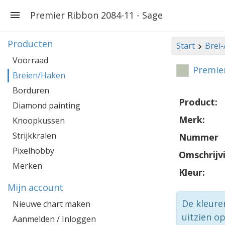
Premier Ribbon 2084-11 - Sage
Producten
Start
Brei
Voorraad
Premier
Breien/Haken
Borduren
Product:
Diamond painting
Merk:
Knoopkussen
Strijkkralen
Nummer
Pixelhobby
Omschrijv
Merken
Kleur:
Mijn account
De kleure
Nieuwe chart maken
uitzien o
Aanmelden / Inloggen