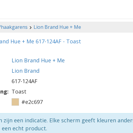
-/haakgarens
Lion Brand Hue + Me
and Hue + Me 617-124AF - Toast
Lion Brand Hue + Me
Lion Brand
617-124AF
ing:
Toast
#e2c697
n zijn een indicatie. Elke scherm geeft kleuren ande
p een echt product.