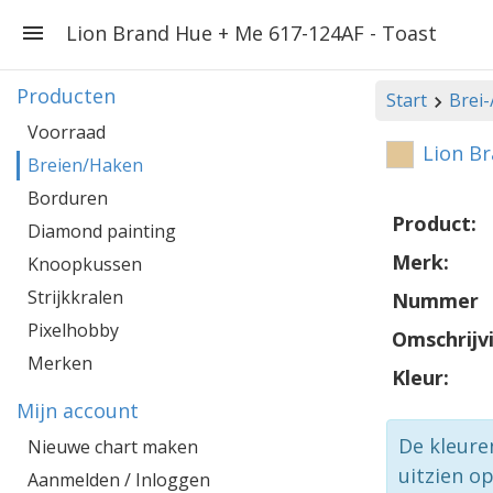
Lion Brand Hue + Me 617-124AF - Toast
Producten
Start
Brei
Voorraad
Lion Br
Breien/Haken
Borduren
Product:
Diamond painting
Merk:
Knoopkussen
Strijkkralen
Nummer
Pixelhobby
Omschrijv
Merken
Kleur:
Mijn account
De kleure
Nieuwe chart maken
uitzien o
Aanmelden / Inloggen