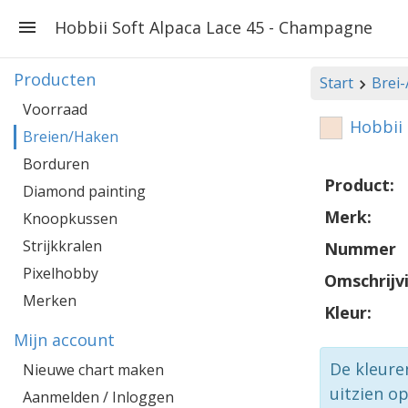
Hobbii Soft Alpaca Lace 45 - Champagne
Producten
Start
Brei
Voorraad
Hobbii
Breien/Haken
Borduren
Product:
Diamond painting
Merk:
Knoopkussen
Strijkkralen
Nummer
Pixelhobby
Omschrijv
Merken
Kleur:
Mijn account
De kleure
Nieuwe chart maken
uitzien o
Aanmelden / Inloggen