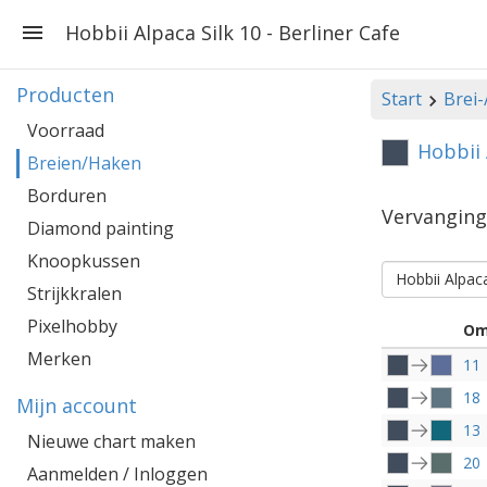
Hobbii Alpaca Silk 10 - Berliner Cafe
Producten
Start
Brei
Voorraad
Hobbii 
Breien/Haken
Borduren
Vervangin
Diamond painting
Knoopkussen
Hobbii Alpaca
Strijkkralen
Pixelhobby
Om
Merken
11
18
Mijn account
13
Nieuwe chart maken
20
Aanmelden / Inloggen