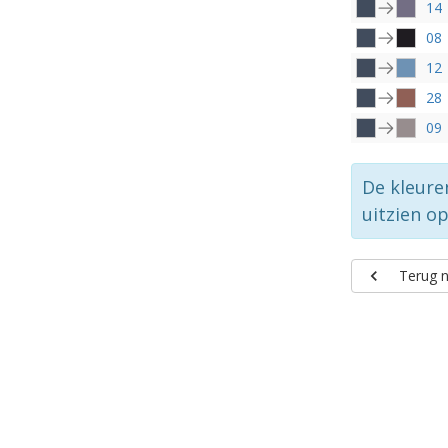
14
08
12
28
09
De kleure
uitzien o
Terug n