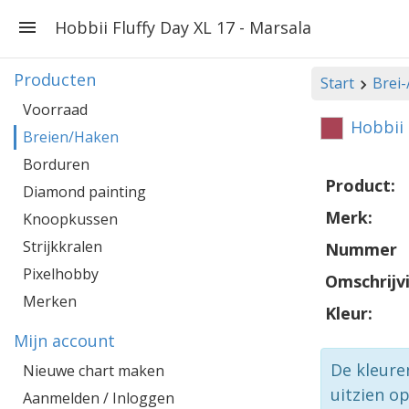
Hobbii Fluffy Day XL 17 - Marsala
Producten
Start
Brei
Voorraad
Hobbii 
Breien/Haken
Borduren
Product:
Diamond painting
Merk:
Knoopkussen
Strijkkralen
Nummer
Pixelhobby
Omschrijv
Merken
Kleur:
Mijn account
De kleure
Nieuwe chart maken
uitzien o
Aanmelden / Inloggen