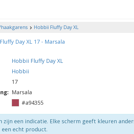
-/haakgarens
Hobbii Fluffy Day XL
Fluffy Day XL 17 - Marsala
Hobbii Fluffy Day XL
Hobbii
17
ing:
Marsala
#a94355
n zijn een indicatie. Elke scherm geeft kleuren ande
p een echt product.