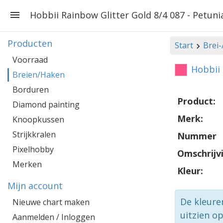
Hobbii Rainbow Glitter Gold 8/4 087 - Petuni
Producten
Start
Brei
Voorraad
Hobbii 
Breien/Haken
Borduren
Product:
Diamond painting
Merk:
Knoopkussen
Strijkkralen
Nummer
Pixelhobby
Omschrijv
Merken
Kleur:
Mijn account
De kleure
Nieuwe chart maken
uitzien o
Aanmelden / Inloggen