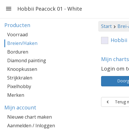
Hobbii Peacock 01 - White
Producten
Start
Brei
Voorraad
Hobbii 
Breien/Haken
Borduren
Mijn chart
Diamond painting
Login om t
Knoopkussen
Strijkkralen
Door
Pixelhobby
Merken
Terug n
Mijn account
Nieuwe chart maken
Aanmelden / Inloggen