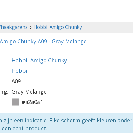
-/haakgarens
Hobbii Amigo Chunky
 Amigo Chunky A09 - Gray Melange
Hobbii Amigo Chunky
Hobbii
A09
ing:
Gray Melange
#a2a0a1
n zijn een indicatie. Elke scherm geeft kleuren ande
p een echt product.