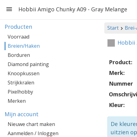
Hobbii Amigo Chunky A09 - Gray Melange
Producten
Start
Brei
Voorraad
Hobbii
Breien/Haken
Borduren
Product:
Diamond painting
Merk:
Knoopkussen
Strijkkralen
Nummer
Pixelhobby
Omschrijv
Merken
Kleur:
Mijn account
De kleure
Nieuwe chart maken
uitzien o
Aanmelden / Inloggen