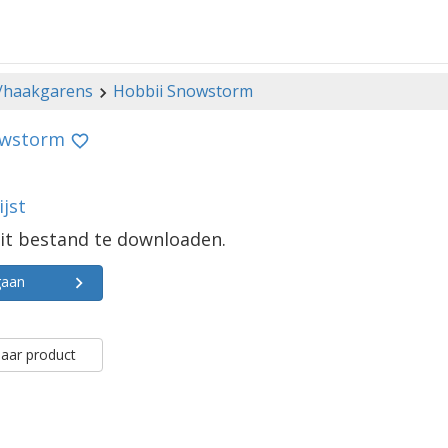
-/haakgarens
Hobbii Snowstorm
owstorm
jst
it bestand te downloaden.
gaan
aar product