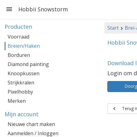
Hobbii Snowstorm
Producten
Start
Brei
Voorraad
Hobbii Sn
Breien/Haken
Borduren
Download li
Diamond painting
Login om d
Knoopkussen
Strijkkralen
Door
Pixelhobby
Merken
Terug n
Mijn account
Nieuwe chart maken
Aanmelden / Inloggen