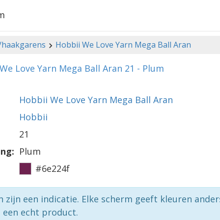
um
-/haakgarens
Hobbii We Love Yarn Mega Ball Aran
We Love Yarn Mega Ball Aran 21 - Plum
Hobbii We Love Yarn Mega Ball Aran
Hobbii
21
ing:
Plum
#6e224f
n zijn een indicatie. Elke scherm geeft kleuren ande
p een echt product.