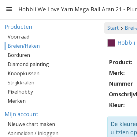
Hobbii We Love Yarn Mega Ball Aran 21 - Pl
Producten
Start
Brei
Voorraad
Hobbii 
Breien/Haken
Borduren
Product:
Diamond painting
Merk:
Knoopkussen
Strijkkralen
Nummer
Pixelhobby
Omschrijv
Merken
Kleur:
Mijn account
De kleure
Nieuwe chart maken
uitzien o
Aanmelden / Inloggen