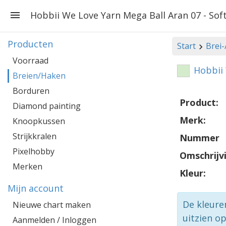
Hobbii We Love Yarn Mega Ball Aran 07 - Sof
Producten
Start
Brei
Voorraad
Hobbii 
Breien/Haken
Borduren
Product:
Diamond painting
Merk:
Knoopkussen
Strijkkralen
Nummer
Pixelhobby
Omschrijv
Merken
Kleur:
Mijn account
De kleure
Nieuwe chart maken
uitzien o
Aanmelden / Inloggen