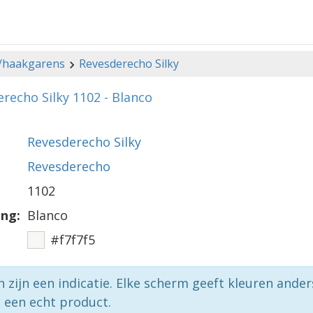
-/haakgarens
Revesderecho Silky
recho Silky 1102 - Blanco
Revesderecho Silky
Revesderecho
1102
ing:
Blanco
#f7f7f5
n zijn een indicatie. Elke scherm geeft kleuren ande
p een echt product.