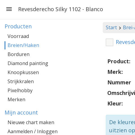
Revesderecho Silky 1102 - Blanco
Producten
Start
Brei
Voorraad
Revesde
Breien/Haken
Borduren
Product:
Diamond painting
Merk:
Knoopkussen
Strijkkralen
Nummer
Pixelhobby
Omschrijv
Merken
Kleur:
Mijn account
De kleure
Nieuwe chart maken
uitzien o
Aanmelden / Inloggen