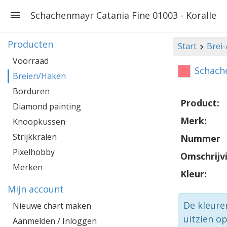
Schachenmayr Catania Fine 01003 - Koralle
Producten
Start
Brei
Voorraad
Schache
Breien/Haken
Borduren
Product:
Diamond painting
Merk:
Knoopkussen
Strijkkralen
Nummer
Pixelhobby
Omschrijv
Merken
Kleur:
Mijn account
De kleure
Nieuwe chart maken
uitzien o
Aanmelden / Inloggen