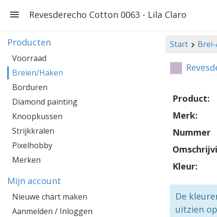
Revesderecho Cotton 0063 - Lila Claro
Producten
Start
Brei
Voorraad
Revesde
Breien/Haken
Borduren
Product:
Diamond painting
Merk:
Knoopkussen
Strijkkralen
Nummer
Pixelhobby
Omschrijv
Merken
Kleur:
Mijn account
De kleure
Nieuwe chart maken
uitzien o
Aanmelden / Inloggen