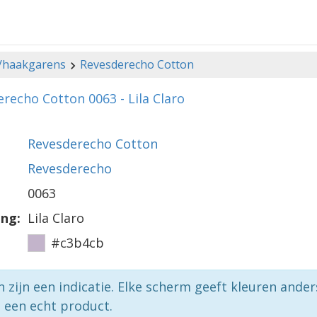
-/haakgarens
Revesderecho Cotton
recho Cotton 0063 - Lila Claro
Revesderecho Cotton
Revesderecho
0063
ing:
Lila Claro
#c3b4cb
n zijn een indicatie. Elke scherm geeft kleuren ande
p een echt product.