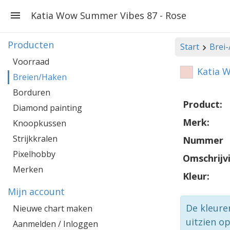
Katia Wow Summer Vibes 87 - Rose
Producten
Start
Brei
Voorraad
Katia 
Breien/Haken
Borduren
Product:
Diamond painting
Merk:
Knoopkussen
Strijkkralen
Nummer
Pixelhobby
Omschrijv
Merken
Kleur:
Mijn account
De kleure
Nieuwe chart maken
uitzien o
Aanmelden / Inloggen