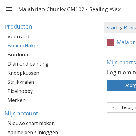
Malabrigo Chunky CM102 - Sealing Wax
Producten
Start
Brei
Voorraad
Malabr
Breien/Haken
Borduren
Mijn chart
Diamond painting
Login om t
Knoopkussen
Strijkkralen
Door
Pixelhobby
Merken
Terug n
Mijn account
Nieuwe chart maken
Aanmelden / Inloggen