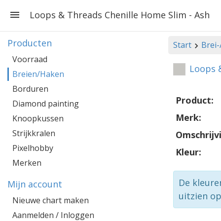
Loops & Threads Chenille Home Slim - Ash
Producten
Start
Brei
Voorraad
Loops &
Breien/Haken
Borduren
Product:
Diamond painting
Merk:
Knoopkussen
Strijkkralen
Omschrijv
Pixelhobby
Kleur:
Merken
De kleure
Mijn account
uitzien o
Nieuwe chart maken
Aanmelden / Inloggen