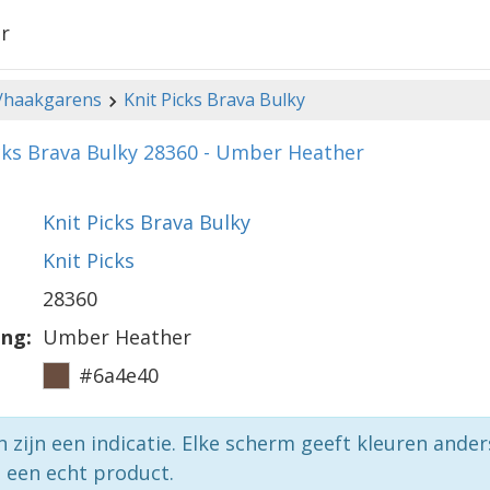
r
-/haakgarens
Knit Picks Brava Bulky
cks Brava Bulky 28360 - Umber Heather
Knit Picks Brava Bulky
Knit Picks
28360
ing:
Umber Heather
#6a4e40
n zijn een indicatie. Elke scherm geeft kleuren ande
p een echt product.