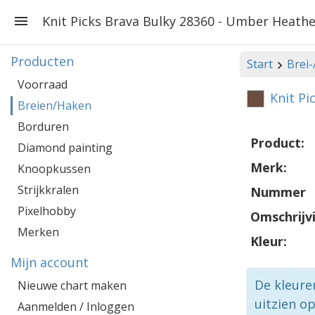
Knit Picks Brava Bulky 28360 - Umber Heathe
Producten
Start
Brei
Voorraad
Knit Pi
Breien/Haken
Borduren
Product:
Diamond painting
Merk:
Knoopkussen
Strijkkralen
Nummer
Pixelhobby
Omschrijv
Merken
Kleur:
Mijn account
De kleure
Nieuwe chart maken
uitzien o
Aanmelden / Inloggen