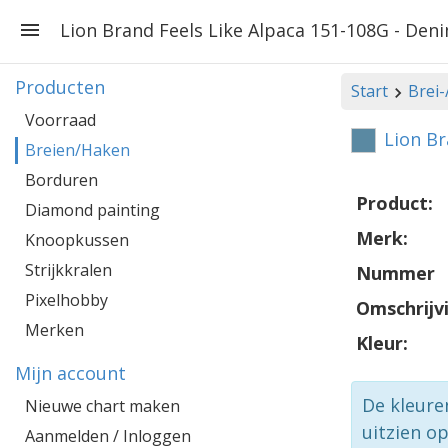
Lion Brand Feels Like Alpaca 151-108G - Den
Producten
Start
Brei
Voorraad
Lion Br
Breien/Haken
Borduren
Product:
Diamond painting
Merk:
Knoopkussen
Strijkkralen
Nummer
Pixelhobby
Omschrijv
Merken
Kleur:
Mijn account
De kleure
Nieuwe chart maken
uitzien o
Aanmelden / Inloggen