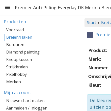
Premier Anti-Pilling Everyday DK Merino Ble
Producten
Start
Brei
Voorraad
Premier
Breien/Haken
Borduren
Product:
Diamond painting
Merk:
Knoopkussen
Strijkkralen
Nummer
Pixelhobby
Omschrijv
Merken
Kleur:
Mijn account
De kleure
Nieuwe chart maken
uitzien o
Aanmelden / Inloggen