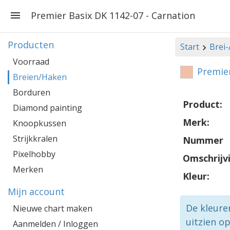
Premier Basix DK 1142-07 - Carnation
Producten
Start
Brei
Voorraad
Premier
Breien/Haken
Borduren
Product:
Diamond painting
Merk:
Knoopkussen
Strijkkralen
Nummer
Pixelhobby
Omschrijv
Merken
Kleur:
Mijn account
De kleure
Nieuwe chart maken
uitzien o
Aanmelden / Inloggen