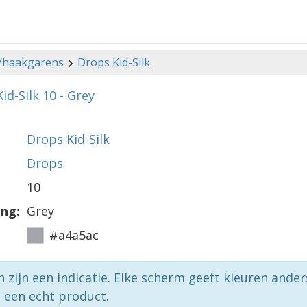
-/haakgarens
Drops Kid-Silk
id-Silk 10 - Grey
Drops Kid-Silk
Drops
10
ing:
Grey
#a4a5ac
n zijn een indicatie. Elke scherm geeft kleuren ande
p een echt product.