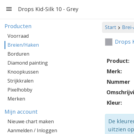
Drops Kid-Silk 10 - Grey
Producten
Start
Brei
Voorraad
Drops K
Breien/Haken
Borduren
Product:
Diamond painting
Merk:
Knoopkussen
Strijkkralen
Nummer
Pixelhobby
Omschrijv
Merken
Kleur:
Mijn account
De kleure
Nieuwe chart maken
uitzien o
Aanmelden / Inloggen