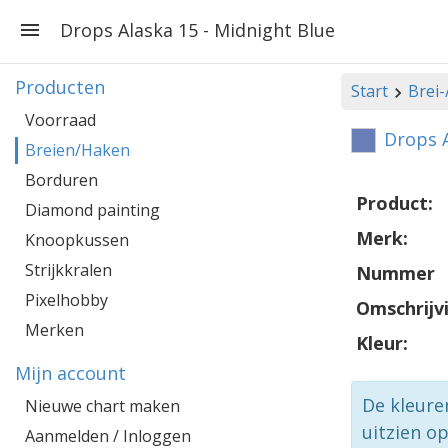
Drops Alaska 15 - Midnight Blue
Producten
Start
Brei
Voorraad
Drops A
Breien/Haken
Borduren
Product:
Diamond painting
Merk:
Knoopkussen
Strijkkralen
Nummer
Pixelhobby
Omschrijv
Merken
Kleur:
Mijn account
De kleure
Nieuwe chart maken
uitzien o
Aanmelden / Inloggen