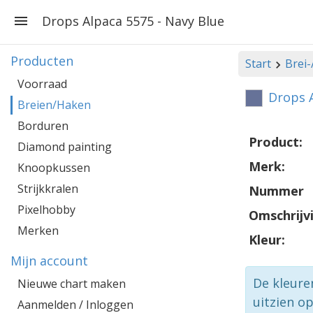
Drops Alpaca 5575 - Navy Blue
Producten
Start
Brei
Voorraad
Drops A
Breien/Haken
Borduren
Product:
Diamond painting
Merk:
Knoopkussen
Strijkkralen
Nummer
Pixelhobby
Omschrijv
Merken
Kleur:
Mijn account
De kleure
Nieuwe chart maken
uitzien o
Aanmelden / Inloggen