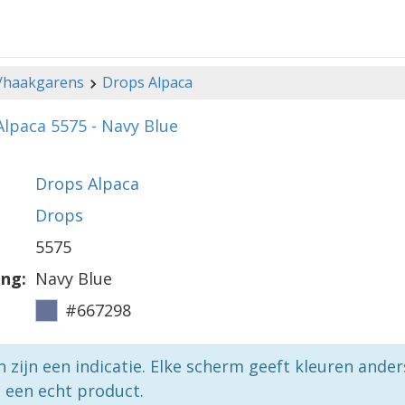
-/haakgarens
Drops Alpaca
lpaca 5575 - Navy Blue
Drops Alpaca
Drops
5575
ing:
Navy Blue
#667298
n zijn een indicatie. Elke scherm geeft kleuren ande
p een echt product.