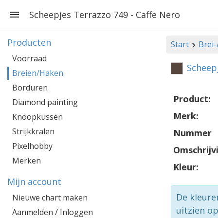
Scheepjes Terrazzo 749 - Caffe Nero
Producten
Start
Brei
Voorraad
Scheepj
Breien/Haken
Borduren
Product:
Diamond painting
Merk:
Knoopkussen
Strijkkralen
Nummer
Pixelhobby
Omschrijv
Merken
Kleur:
Mijn account
De kleure
Nieuwe chart maken
uitzien o
Aanmelden / Inloggen