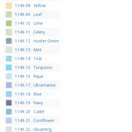
1149-08
Yellow
1149-09
Leaf
1149-10
Lime
1149-11
Celery
1149-12
Hunter Green
1149-13
Mint
1149-14
Teal
1149-15
Turquoise
1149-16
Aqua
1149-17
Ultramarine
1149-18
Blue
1149-19
Navy
1149-20
Cadet
1149-21
Cornflower
1149-22
Gloaming