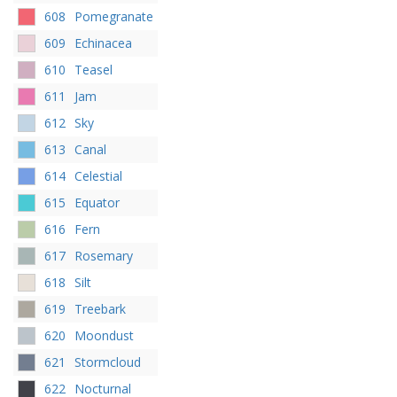
608
Pomegranate
609
Echinacea
610
Teasel
611
Jam
612
Sky
613
Canal
614
Celestial
615
Equator
616
Fern
617
Rosemary
618
Silt
619
Treebark
620
Moondust
621
Stormcloud
622
Nocturnal