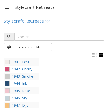
Stylecraft ReCreate
Stylecraft ReCreate
Zoeken op kleur
1941
Ecru
1942
Cherry
1943
Smoke
1944
Ink
1945
Rose
1946
Sky
1947
Dijon