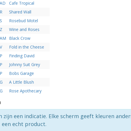
0AD
Cafe Tropical
1R
Shared Wall
S
Rosebud Motel
3Z
Wine and Roses
3AM
Black Crow
V
Fold in the Cheese
3P
Finding David
4P
Johnny Suit Grey
6P
Bobs Garage
9G
A Little Blush
0G
Rose Apothecary
n
n zijn een indicatie. Elke scherm geeft kleuren ande
p een echt product.