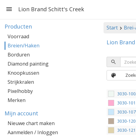
Lion Brand Schitt's Creek
Producten
Start
Brei
Voorraad
Lion Brand 
Breien/Haken
Borduren
Diamond painting
Knoopkussen
Zoeke
Strijkkralen
Pixelhobby
3030-10
Merken
3030-10
3030-107
Mijn account
3030-120
Nieuwe chart maken
3030-12
Aanmelden / Inloggen