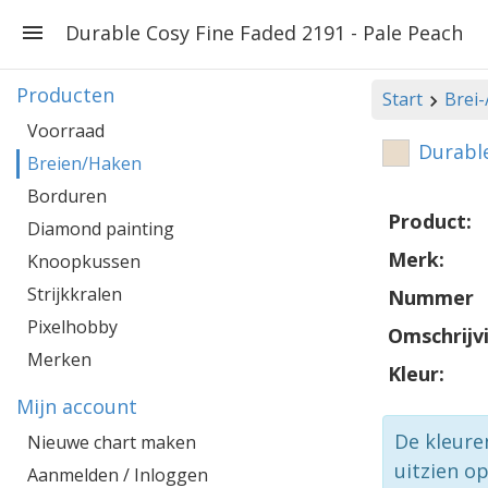
Durable Cosy Fine Faded 2191 - Pale Peach
Producten
Start
Brei
Voorraad
Durable
Breien/Haken
Borduren
Product:
Diamond painting
Merk:
Knoopkussen
Strijkkralen
Nummer
Pixelhobby
Omschrijv
Merken
Kleur:
Mijn account
De kleure
Nieuwe chart maken
uitzien o
Aanmelden / Inloggen