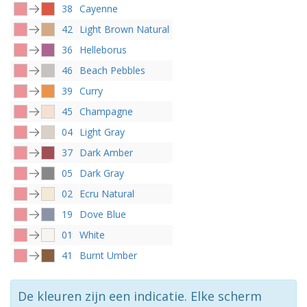
38
Cayenne
42
Light Brown Natural
36
Helleborus
46
Beach Pebbles
39
Curry
45
Champagne
04
Light Gray
37
Dark Amber
05
Dark Gray
02
Ecru Natural
19
Dove Blue
01
White
41
Burnt Umber
De kleuren zijn een indicatie. Elke scherm