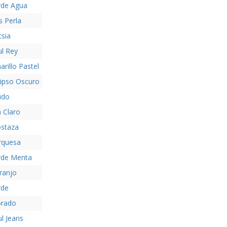
rde Agua
s Perla
csia
ul Rey
rillo Pastel
lipso Oscuro
udo
a Claro
staza
rquesa
rde Menta
ranjo
rde
rado
l Jeans