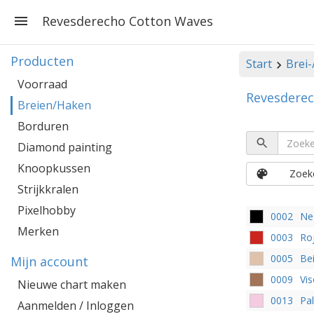
Revesderecho Cotton Waves
Producten
Start
Brei
Voorraad
Revesdere
Breien/Haken
Borduren
Diamond painting
Knoopkussen
Zoeke
Strijkkralen
Pixelhobby
0002
Ne
Merken
0003
Roj
0005
Be
Mijn account
0009
Vi
Nieuwe chart maken
0013
Pa
Aanmelden / Inloggen