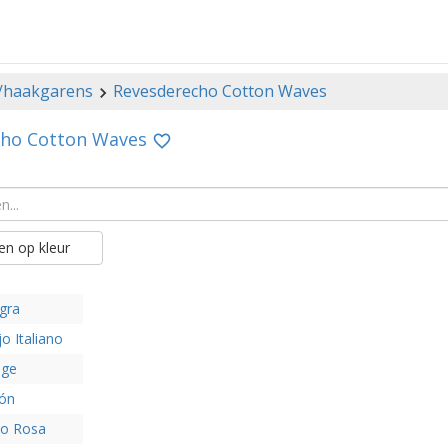
-/haakgarens
Revesderecho Cotton Waves
cho Cotton Waves
n op kleur
gra
o Italiano
ige
són
lo Rosa