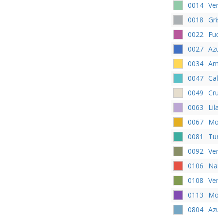
0014
Ve
0018
Gri
0022
Fu
0027
Az
0034
Ama
0047
Ca
0049
Cr
0063
Lil
0067
Mo
0081
Tu
0092
Ve
0106
Na
0108
Ve
0113
Mo
0804
Azu