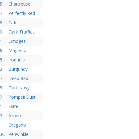
5
Chartreuse
7
Perfectly Red
8
Cafe
0
Dark Truffles
1
Limoges
6
Magenta
8
Iroquois
3
Burgundy
7
Deep Red
8
Dark Navy
7
Pompeii Dust
1
Slate
7
Azurite
1
Oregano
63C
Periwinkle