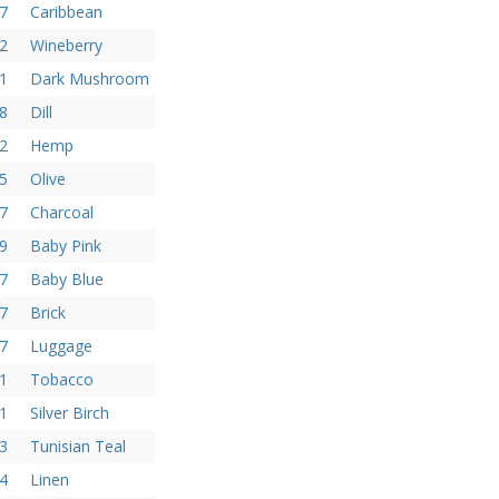
7
Caribbean
2
Wineberry
1
Dark Mushroom
8
Dill
2
Hemp
5
Olive
7
Charcoal
9
Baby Pink
7
Baby Blue
7
Brick
7
Luggage
1
Tobacco
1
Silver Birch
3
Tunisian Teal
4
Linen