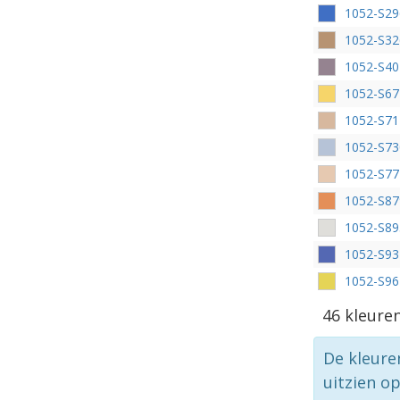
1052-S29
1052-S32
1052-S40
1052-S6
1052-S71
1052-S73
1052-S77
1052-S87
1052-S8
1052-S9
1052-S9
46 kleure
De kleure
uitzien o