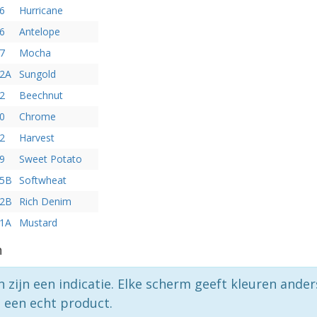
6
Hurricane
6
Antelope
7
Mocha
72A
Sungold
2
Beechnut
0
Chrome
2
Harvest
9
Sweet Potato
95B
Softwheat
32B
Rich Denim
61A
Mustard
n
n zijn een indicatie. Elke scherm geeft kleuren ande
p een echt product.