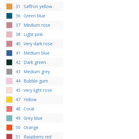
31
Saffron yellow
36
Green blue
37
Medium rose
38
Light pink
40
Very dark rose
41
Medium blue
42
Dark green
43
Medium grey
44
Bubble-gum
45
Very light rose
47
Yellow
48
Coral
49
Grey blue
50
Orange
51
Raspberry red