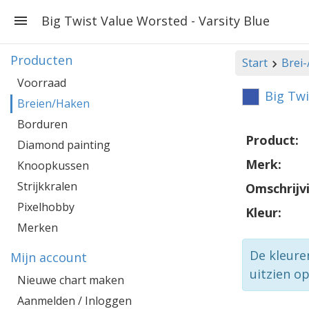
Big Twist Value Worsted - Varsity Blue
Producten
Start
Brei
Voorraad
Big Twi
Breien/Haken
Borduren
Product:
Diamond painting
Merk:
Knoopkussen
Strijkkralen
Omschrijv
Pixelhobby
Kleur:
Merken
De kleure
Mijn account
uitzien o
Nieuwe chart maken
Aanmelden / Inloggen