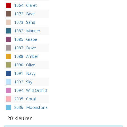
1064
Claret
1072
Bear
1073
Sand
1082
Mariner
1085
Grape
1087
Dove
1088
Amber
1090
Olive
1091
Navy
1092
Sky
1094
Wild Orchid
2035
Coral
2036
Moonstone
20 kleuren